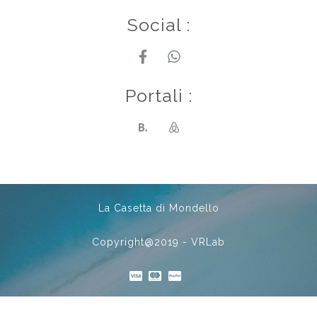
Social :
Portali :
La Casetta di Mondello
Copyright@2019 - VRLab