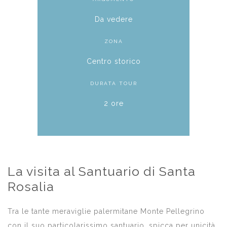
Da vedere
ZONA
Centro storico
DURATA TOUR
2 ore
La visita al Santuario di Santa
Rosalia
Tra le tante meraviglie palermitane Monte Pellegrino
con il suo particolarissimo santuario, spicca per unicità