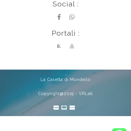
Social :
Portali :
La Casetta di Mondello
Copyright@2019 - VRLab