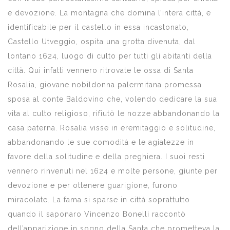
e devozione. La montagna che domina l’intera città, e
identificabile per il castello in essa incastonato,
Castello Utveggio, ospita una grotta divenuta, dal
lontano 1624, luogo di culto per tutti gli abitanti della
città. Qui infatti vennero ritrovate le ossa di Santa
Rosalia, giovane nobildonna palermitana promessa
sposa al conte Baldovino che, volendo dedicare la sua
vita al culto religioso, rifiutò le nozze abbandonando la
casa paterna. Rosalia visse in eremitaggio e solitudine,
abbandonando le sue comodità e le agiatezze in
favore della solitudine e della preghiera. I suoi resti
vennero rinvenuti nel 1624 e molte persone, giunte per
devozione e per ottenere guarigione, furono
miracolate. La fama si sparse in città soprattutto
quando il saponaro Vincenzo Bonelli raccontò
dell’apparizione in sogno della Santa che prometteva la